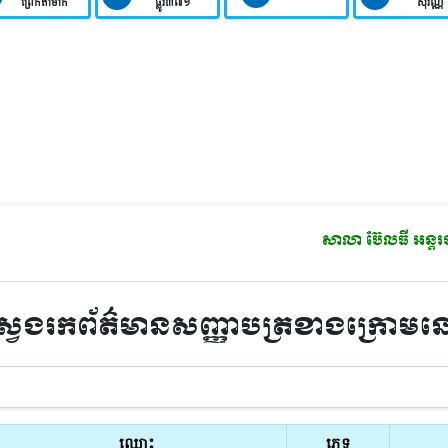
ព្រែកតាមាក់
ផ្លូវ៣៧១
សុវណ្ណ
សាលា​ ប៊ែលធី អន្តរជាតិ
មានកម្មវិធ
្វែងរកព័ត៌មានសញ្ញាបត្រខាងក្រោមន
ឈ្មោះ
ភេទ