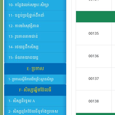
10- កន្លែងលក់សម្ភារៈសិក្សា
11- បន្ទប់ប្រជុំថ្នាក់ដឹកនាំ
12- កាមេរ៉ាសុវត្តិភាព
00135
13- រូបភាពតាមជាន់
14- រថយន្តដឹកសិស្ស
00136
15- ចំណតយានយន្ត
E- ប្រកាស
00137
1- ប្រកាសស្តីពីការបើកគ្រឹះស្ថានសិក្សា
F- សិស្សឆ្នើមប៊ែលធី
1- សិស្សនិទ្ទេស A
00138
2- សិស្សពូកែប៊ែលធីទូទាំងប្រទេស