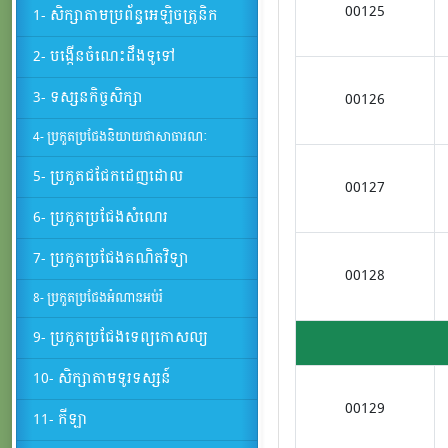
00125
1- សិក្សាតាមប្រព័ន្ធអេឡិចត្រូនិក
2- បង្កើនចំណេះដឹងទូទៅ
3- ទស្សនកិច្ចសិក្សា
00126
4- ប្រកួតប្រជែងនិយាយជាសាធារណៈ
5- ប្រកួតជជែកដេញដោល
00127
6- ប្រកួតប្រជែងសំណេរ
7- ប្រកួតប្រជែងគណិតវិទ្យា
00128
8- ប្រកួតប្រជែងអំណានអប់រំ
9- ប្រកួតប្រជែងទេព្យកោសល្យ
10- សិក្សាតាមទូរទស្សន៍
00129
11- កីឡា