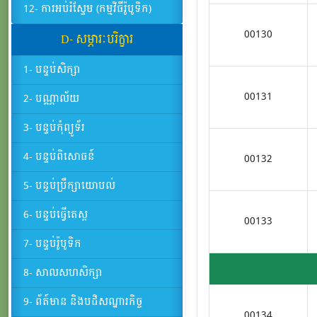
12- ការអប់រំស្ទែម (កម្មវិធីរ៉ូបូទិក)
00130
D- សម្ភារៈបរិក្ខារ
1- បន្ទប់សិក្សា
00131
2- បណ្ណាល័យ
3- បន្ទប់កុំព្យូទ័រ
4- បន្ទប់ពិសោធន៍
00132
5- បន្ទប់ប្រឹក្សាយោបល់
6- បន្ទប់ធ្វើតេស្ត
00133
7- បន្ទប់រ៉ូបូទិក
8- សាលសហសិក្សា
9- ព័ត៍មាន និងបដិសណ្ឋារកិច្ច
00134