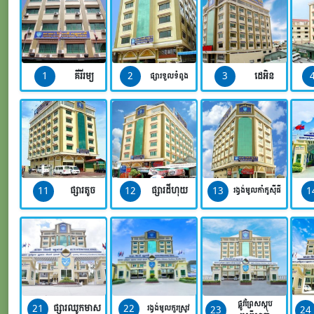
1
2
3
គីរីរម្យ
ដេអិន
ផ្សារទួលទំពូង
11
12
13
1
ផ្សារតូច
ផ្សារដីហុយ
រង្វង់មូលកាំកូស៊ីធី
ផ្លូវព្រៃសស្តុប
21
22
ផ្សារឈូកមាស
23
24
រង្វង់មូលកួរស្រូវ