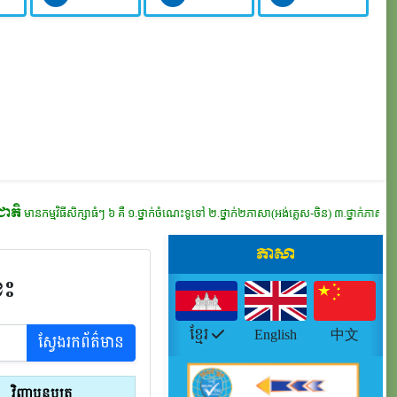
ីសិក្សាធំៗ ៦ គឺ
១.ថ្នាក់ចំណេះទូទៅ ២.ថ្នាក់២ភាសា(អង់គ្លេស-ចិន) ៣.ថ្នាក់ភាសាអង់គ្លេសទូទៅ ៤.ថ្នា
ភាសា
េះ
ខ្មែរ
English
中文
ស្វែងរកព័ត៌មាន
វិញ្ញាបនបត្រ