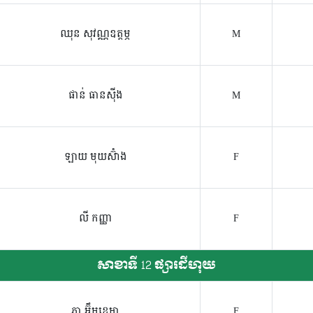
ឈុន សុវណ្ណឧត្តម្ភ
M
ផាន់ ធានស៊ីង
M
ឡាយ មុយស៊ំាង
F
លី កញ្ញា
F
សាខាទី 12 ផ្សារដីហុយ
ភា អ៊ឹមខេមា
F