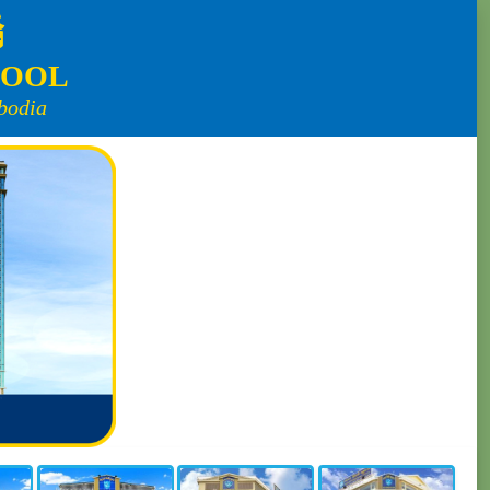
ិ
HOOL
bodia