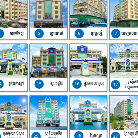
4
5
6
7
ច្បារអំពៅ
អូរឫស្សី
ពេទ្យលោក
ផ្សារដើមថ្កូវ
ឫស្សីកេវ
4
15
16
ក្រុងតាខ្មៅ
17
ផ្សារជម្ពូវ័ន
ផ្លូវកោងវេងស្រេង
គីឡូលេខ
រង្វង់មូលគល់ស្ពាន
ស្ថានីយបូមទឹក
ព្រែកព្នៅ បុរ
26
ព្រែកប្រា
25
27