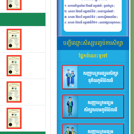
បញ្ជីឈ្មោះសិស្សបញ្ចប់ការសិក្សា
ផ្នែកចំណេះទូទៅ
សញ្ញាបត្រមធ្យមសិក្សា
ទុតិយភូមិប៊ែលធី
សញ្ញាបត្រមធ្យម
សិក្សាបឋមភូមិប៊ែលធី
សញ្ញាបត្រមធ្យម