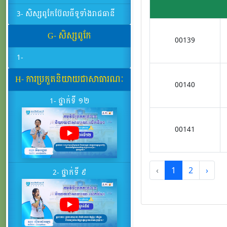
3- សិស្សពូកែប៊ែលធីទូទាំងរាជធានី
G- សិស្សពូកែ
00139
1-
H- ការប្រកួតនិយាយជាសាធារណៈ
00140
1- ថ្នាក់ទី ១២
00141
‹
1
2
›
2- ថ្នាក់ទី ៩