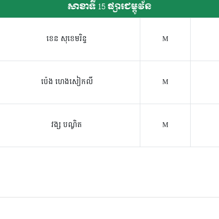
សាខាទី 15 ផ្សារជម្ពូវ័ន
ខេន សុខេមរិន្ទ
M
ប៉េង ហេងសៀកលី
M
វង្ស បណ្ឌិត
M