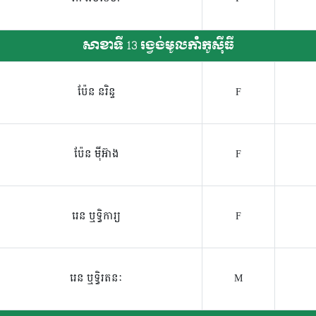
សាខាទី 13 រង្វង់មូលកាំកូស៊ីធី
ប៉ែន នរិន្ទ
F
ប៉ែន ម៉ីអ៊ាង
F
រេន ឬទ្ធិការ្យ
F
រេន ឬទ្ធិរតនៈ
M