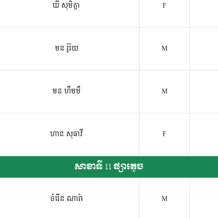
ឃី សុមិត្តា
F
មន រ៉ូរ៉យ
M
មន ហឹមមឺ
M
ហាន សុធាវី
F
សាខាទី 11 ផ្សារតូច
ចំរើន ណារ៉ា
M