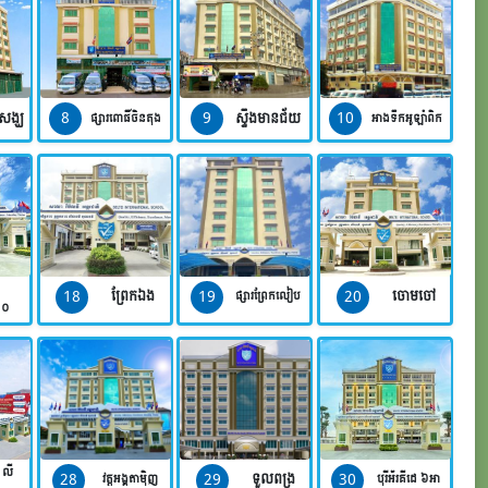
8
9
10
សង្ឃ
ស្ទឹងមានជ័យ
ផ្សារពោធិ៍ចិនតុង
អាងទឹកអូឡាំពិក
18
19
20
ព្រែកឯង
ចោមចៅ
ផ្សារព្រែកលៀប
១០
ី លី
28
29
30
ទួលពង្រ
វត្តអង្គតាម៉ិញ
បុរីអ័រគីដេ ៦អា