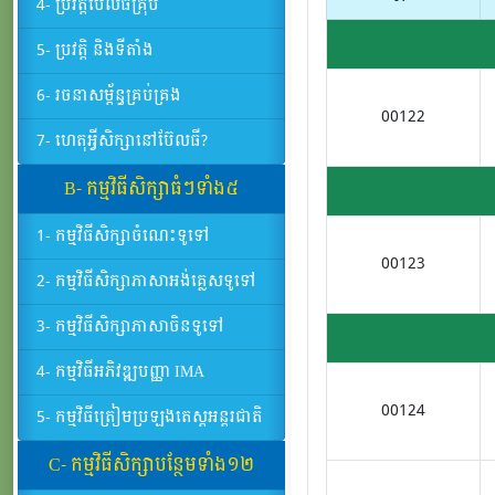
4- ប្រវត្តិប៊ែលធីគ្រុប
5- ប្រវត្តិ និងទីតាំង
6- រចនាសម្ព័ន្ធគ្រប់គ្រង
00122
7- ហេតុអ្វីសិក្សានៅប៊ែលធី?
B- កម្មវិធីសិក្សាធំៗទាំង៥
1- កម្មវិធីសិក្សាចំណេះទូទៅ
00123
2- កម្មវិធីសិក្សាភាសាអង់គ្លេសទូទៅ
3- កម្មវិធីសិក្សាភាសាចិនទូទៅ
4- កម្មវិធីអភិវឌ្ឍបញ្ញា IMA
00124
5- កម្មវិធីត្រៀមប្រឡងតេស្តអន្តរជាតិ
C- កម្មវិធីសិក្សាបន្ថែមទាំង១២