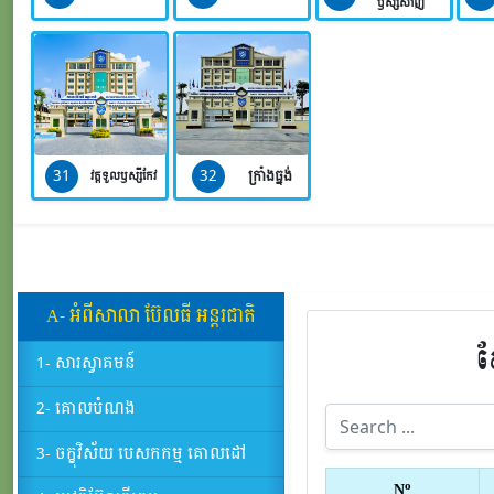
ឫស្សីសាញ់
31
32
ក្រាំងធ្នង់
វត្តទួលឫស្សីកែវ
A- អំពីសាលា​ ប៊ែលធី​ អន្តរជាតិ
ស
1- សារស្វាគមន៍
2- គោលបំណង
3- ចក្ខុវិស័យ បេសកកម្ម គោលដៅ
o
N