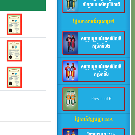
សិក្សាបឋមសិក្សាប៊ែលធី
ផ្នែកភាសាអង់គ្លេសទូទៅ
សញ្ញាបត្រអង់គ្លេសប៊ែលធី
កម្រិតទី១២
សញ្ញាបត្រអង់គ្លេសប៊ែលធី
កម្រិតទី៦
Preschool 6
ផ្នែកអភិវឌ្ឍបញ្ញា IMA
វិញ្ញាបនបត្រ IMA