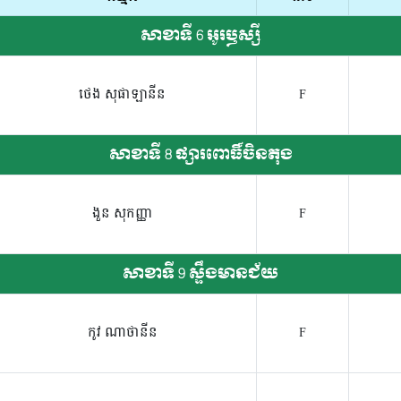
សាខាទី 6 អូរឫស្សី
ថេង សុផាឡានីន
F
សាខាទី 8 ផ្សារពោធិ៍ចិនតុង
ងួន សុកញ្ញា
F
សាខាទី 9 ស្ទឹងមានជ័យ
កូវ ណាថានីន
F