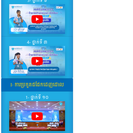
3- ថ្នាក់ទី ៦
4- ថ្នាក់ទី ៣
I- ការប្រកួតជជែកដេញដោល
1- ថ្នាក់ទី ១០