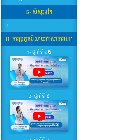
G- សិស្សពូកែ
1-
H- ការប្រកួតនិយាយជាសាធារណៈ
1- ថ្នាក់ទី ១២
2- ថ្នាក់ទី ៩