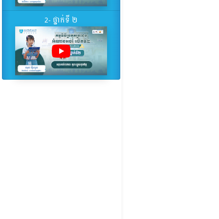
2- ថ្នាក់ទី ២