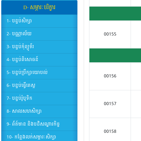
D- សម្ភារៈបរិក្ខារ
1- បន្ទប់សិក្សា
2- បណ្ណាល័យ
00155
3- បន្ទប់កុំព្យូទ័រ
4- បន្ទប់ពិសោធន៍
5- បន្ទប់ប្រឹក្សាយោបល់
00156
6- បន្ទប់ធ្វើតេស្ត
7- បន្ទប់រ៉ូបូទិក
00157
8- សាលសហសិក្សា
9- ព័ត៍មាន និងបដិសណ្ឋារកិច្ច
00158
10- កន្លែងលក់សម្ភារៈសិក្សា