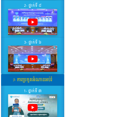
2- ថ្នាក់ទី ៨
3- ថ្នាក់ទី ៦
J- ការប្រកួតអំណានអប់រំ
1- ថ្នាក់ទី ៣