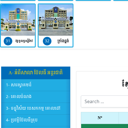
31
32
ក្រាំងធ្នង់
វត្តទួលឫស្សីកែវ
A- អំពីសាលា​ ប៊ែលធី​ អន្តរជាតិ
ស
1- សារស្វាគមន៍
2- គោលបំណង
3- ចក្ខុវិស័យ បេសកកម្ម គោលដៅ
o
N
4- ប្រវត្តិប៊ែលធីគ្រុប