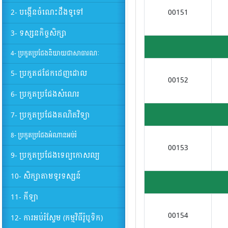
2- បង្កើនចំណេះដឹងទូទៅ
00151
3- ទស្សនកិច្ចសិក្សា
4- ប្រកួតប្រជែងនិយាយជាសាធារណៈ
5- ប្រកួតជជែកដេញដោល
00152
6- ប្រកួតប្រជែងសំណេរ
7- ប្រកួតប្រជែងគណិតវិទ្យា
8- ប្រកួតប្រជែងអំណានអប់រំ
00153
9- ប្រកួតប្រជែងទេព្យកោសល្យ
10- សិក្សាតាមទូរទស្សន៍
11- កីឡា
00154
12- ការអប់រំស្ទែម (កម្មវិធីរ៉ូបូទិក)