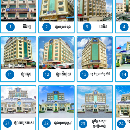
1
2
3
4
គីរីរម្យ
ដេអិន
ផ្សារទួលទំពូង
11
12
13
14
ផ្សារតូច
ផ្សារដីហុយ
រង្វង់មូលកាំកូស៊ីធី
ផ្លូវព្រៃសស្តុប
រង
21
22
ផ្សារឈូកមាស
23
24
រង្វង់មូលកួរស្រូវ
ឫស្សីសាញ់