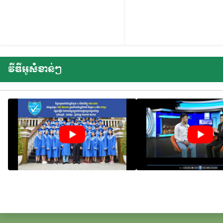
វីឌីអូសំខាន់ៗ