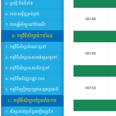
5- ប្រវត្តិ និងទីតាំង
6- រចនាសម្ព័ន្ធគ្រប់គ្រង
00148
7- ហេតុអ្វីសិក្សានៅប៊ែលធី?
B- កម្មវិធីសិក្សាធំៗទាំង៥
1- កម្មវិធីសិក្សាចំណេះទូទៅ
00149
2- កម្មវិធីសិក្សាភាសាអង់គ្លេសទូទៅ
3- កម្មវិធីសិក្សាភាសាចិនទូទៅ
4- កម្មវិធីអភិវឌ្ឍបញ្ញា IMA
00150
5- កម្មវិធីត្រៀមប្រឡងតេស្តអន្តរជាតិ
C- កម្មវិធីសិក្សាបន្ថែមទាំង១២
1- សិក្សាតាមប្រព័ន្ធអេឡិចត្រូនិក