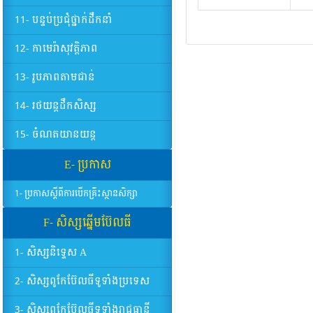
11- បន្ទប់ប្រជុំថ្នាក់ដឹកនាំ
12- កាមេរ៉ាសុវត្តិភាព
13- រូបភាពតាមជាន់
14- រថយន្តដឹកសិស្ស
15- ចំណតយានយន្ត
E- ប្រកាស
1- ប្រកាសស្តីពីការបើកគ្រឹះស្ថានសិក្សា
F- សិស្សឆ្នើមប៊ែលធី
1- សិស្សនិទ្ទេស A
2- សិស្សពូកែប៊ែលធីទូទាំងប្រទេស
3- សិស្សពូកែប៊ែលធីទូទាំងរាជធានី