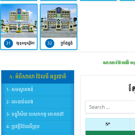
31
32
ក្រាំងធ្នង់
វត្តទួលឫស្សីកែវ
សាលា​ ប៊ែលធី អន្តរជាតិ
ម
A- អំពីសាលា​ ប៊ែលធី​ អន្តរជាតិ
ស
1- សារស្វាគមន៍
2- គោលបំណង
3- ចក្ខុវិស័យ បេសកកម្ម គោលដៅ
o
N
4- ប្រវត្តិប៊ែលធីគ្រុប