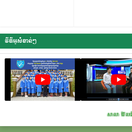
វីឌីអូសំខាន់ៗ
សាលា ប៊ែលធី អន្តរជា