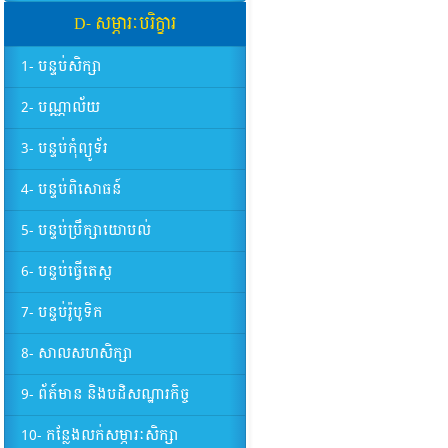
D- សម្ភារៈបរិក្ខារ
1- បន្ទប់សិក្សា
2- បណ្ណាល័យ
3- បន្ទប់កុំព្យូទ័រ
4- បន្ទប់ពិសោធន៍
5- បន្ទប់ប្រឹក្សាយោបល់
6- បន្ទប់ធ្វើតេស្ត
7- បន្ទប់រ៉ូបូទិក
8- សាលសហសិក្សា
9- ព័ត៍មាន និងបដិសណ្ឋារកិច្ច
10- កន្លែងលក់សម្ភារៈសិក្សា