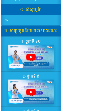
G- សិស្សពូកែ
1-
H- ការប្រកួតនិយាយជាសាធារណៈ
1- ថ្នាក់ទី ១២
2- ថ្នាក់ទី ៩