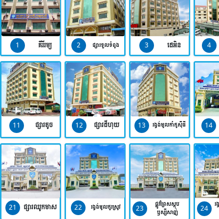
1
2
3
4
គីរីរម្យ
ដេអិន
ផ្សារទួលទំពូង
11
12
13
14
ផ្សារតូច
ផ្សារដីហុយ
រង្វង់មូលកាំកូស៊ីធី
ផ្លូវព្រៃសស្តុប
រង
21
22
ផ្សារឈូកមាស
23
24
រង្វង់មូលកួរស្រូវ
ឫស្សីសាញ់