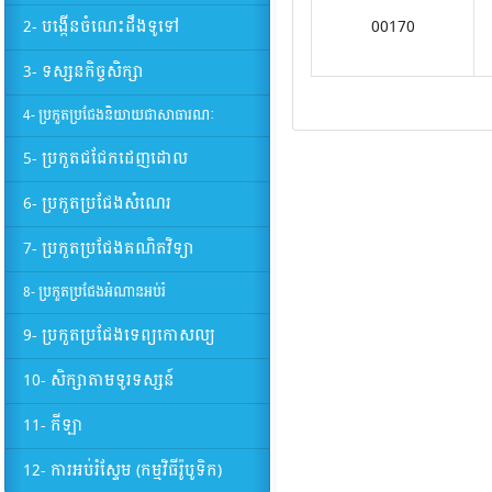
2- បង្កើនចំណេះដឹងទូទៅ
00170
3- ទស្សនកិច្ចសិក្សា
4- ប្រកួតប្រជែងនិយាយជាសាធារណៈ
5- ប្រកួតជជែកដេញដោល
6- ប្រកួតប្រជែងសំណេរ
7- ប្រកួតប្រជែងគណិតវិទ្យា
8- ប្រកួតប្រជែងអំណានអប់រំ
9- ប្រកួតប្រជែងទេព្យកោសល្យ
10- សិក្សាតាមទូរទស្សន៍
11- កីឡា
12- ការអប់រំស្ទែម (កម្មវិធីរ៉ូបូទិក)