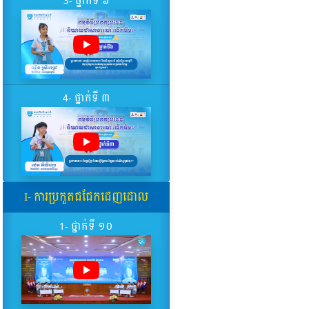
3- ថ្នាក់ទី ៦
4- ថ្នាក់ទី ៣
I- ការប្រកួតជជែកដេញដោល
1- ថ្នាក់ទី ១០