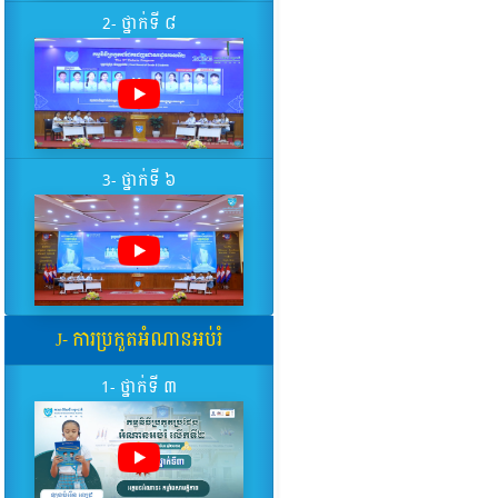
2- ថ្នាក់ទី ៨
3- ថ្នាក់ទី ៦
J- ការប្រកួតអំណានអប់រំ
1- ថ្នាក់ទី ៣