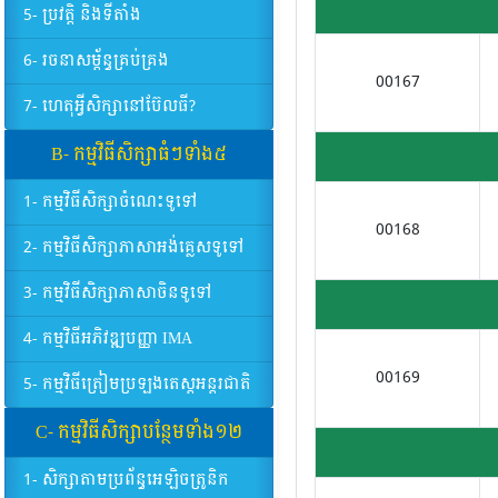
5- ប្រវត្តិ និងទីតាំង
6- រចនាសម្ព័ន្ធគ្រប់គ្រង
00167
7- ហេតុអ្វីសិក្សានៅប៊ែលធី?
B- កម្មវិធីសិក្សាធំៗទាំង៥
1- កម្មវិធីសិក្សាចំណេះទូទៅ
00168
2- កម្មវិធីសិក្សាភាសាអង់គ្លេសទូទៅ
3- កម្មវិធីសិក្សាភាសាចិនទូទៅ
4- កម្មវិធីអភិវឌ្ឍបញ្ញា IMA
00169
5- កម្មវិធីត្រៀមប្រឡងតេស្តអន្តរជាតិ
C- កម្មវិធីសិក្សាបន្ថែមទាំង១២
1- សិក្សាតាមប្រព័ន្ធអេឡិចត្រូនិក