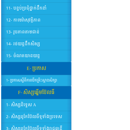
11- បន្ទប់ប្រជុំថ្នាក់ដឹកនាំ
12- កាមេរ៉ាសុវត្តិភាព
13- រូបភាពតាមជាន់
14- រថយន្តដឹកសិស្ស
15- ចំណតយានយន្ត
E- ប្រកាស
1- ប្រកាសស្តីពីការបើកគ្រឹះស្ថានសិក្សា
F- សិស្សឆ្នើមប៊ែលធី
1- សិស្សនិទ្ទេស A
2- សិស្សពូកែប៊ែលធីទូទាំងប្រទេស
3- សិស្សពូកែប៊ែលធីទូទាំងរាជធានី