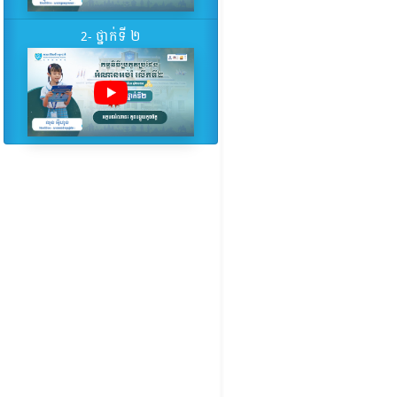
2- ថ្នាក់ទី ២