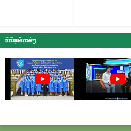
វីឌីអូសំខាន់ៗ