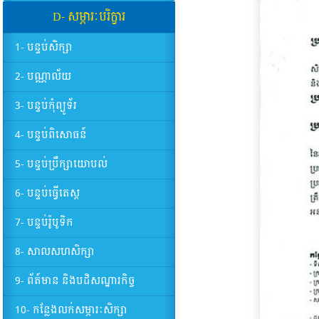
D- សម្ភារៈបរិក្ខារ
1- បន្ទប់សិក្សា
2- បណ្ណាល័យ
3- បន្ទប់កុំព្យូទ័រ
4- បន្ទប់ពិសោធន៍
5- បន្ទប់ប្រឹក្សាយោបល់
6- បន្ទប់ធ្វើតេស្ត
7- បន្ទប់រ៉ូបូទិក
8- សាលសហសិក្សា
9- ព័ត៍មាន និងបដិសណ្ឋារកិច្ច
10- កន្លែងលក់សម្ភារៈសិក្សា