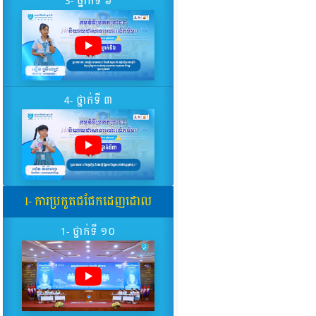
3- ថ្នាក់ទី ៦
4- ថ្នាក់ទី ៣
I- ការប្រកួតជជែកដេញដោល
1- ថ្នាក់ទី ១០