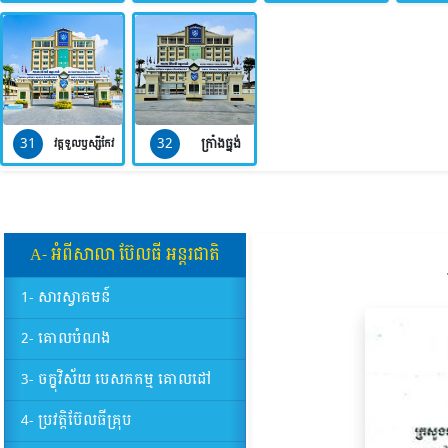
31
32
ក្រាំងធ្នង់
វត្តទួលឫស្សីកែវ
A- អំពីសាលា​ ប៊ែលធី​ អន្តរជាតិ
1- សារស្វាគមន៍
2- គោលបំណង
3- ចក្ខុវិស័យ បេសកកម្ម គោលដៅ
4- ប្រវត្តិប៊ែលធីគ្រុប