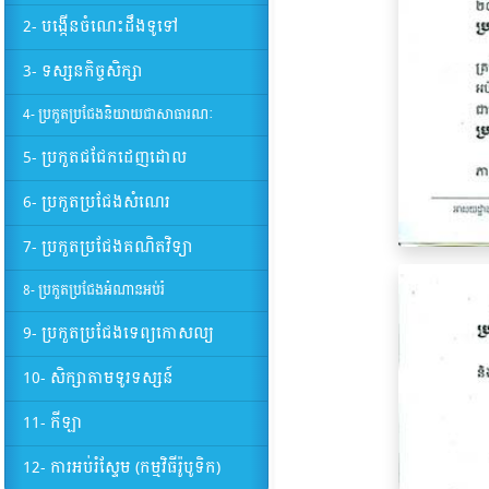
2- បង្កើនចំណេះដឹងទូទៅ
3- ទស្សនកិច្ចសិក្សា
4- ប្រកួតប្រជែងនិយាយជាសាធារណៈ
5- ប្រកួតជជែកដេញដោល
6- ប្រកួតប្រជែងសំណេរ
7- ប្រកួតប្រជែងគណិតវិទ្យា
8- ប្រកួតប្រជែងអំណានអប់រំ
9- ប្រកួតប្រជែងទេព្យកោសល្យ
10- សិក្សាតាមទូរទស្សន៍
11- កីឡា
12- ការអប់រំស្ទែម (កម្មវិធីរ៉ូបូទិក)