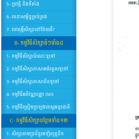
5- ប្រវត្តិ និងទីតាំង
6- រចនាសម្ព័ន្ធគ្រប់គ្រង
7- ហេតុអ្វីសិក្សានៅប៊ែលធី?
B- កម្មវិធីសិក្សាធំៗទាំង៥
1- កម្មវិធីសិក្សាចំណេះទូទៅ
2- កម្មវិធីសិក្សាភាសាអង់គ្លេសទូទៅ
3- កម្មវិធីសិក្សាភាសាចិនទូទៅ
4- កម្មវិធីអភិវឌ្ឍបញ្ញា IMA
5- កម្មវិធីត្រៀមប្រឡងតេស្តអន្តរជាតិ
C- កម្មវិធីសិក្សាបន្ថែមទាំង១២
1- សិក្សាតាមប្រព័ន្ធអេឡិចត្រូនិក