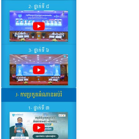
2- ថ្នាក់ទី ៨
3- ថ្នាក់ទី ៦
J- ការប្រកួតអំណានអប់រំ
1- ថ្នាក់ទី ៣