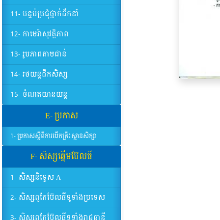
11- បន្ទប់ប្រជុំថ្នាក់ដឹកនាំ
12- កាមេរ៉ាសុវត្តិភាព
13- រូបភាពតាមជាន់
14- រថយន្តដឹកសិស្ស
15- ចំណតយានយន្ត
E- ប្រកាស
1- ប្រកាសស្តីពីការបើកគ្រឹះស្ថានសិក្សា
F- សិស្សឆ្នើមប៊ែលធី
1- សិស្សនិទ្ទេស A
2- សិស្សពូកែប៊ែលធីទូទាំងប្រទេស
3- សិស្សពូកែប៊ែលធីទូទាំងរាជធានី