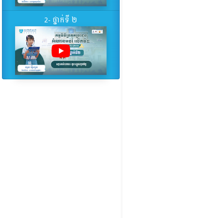
2- ថ្នាក់ទី ២