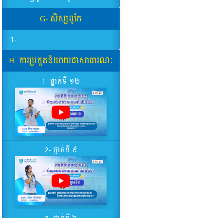
G- សិស្សពូកែ
1-
H- ការប្រកួតនិយាយជាសាធារណៈ
1- ថ្នាក់ទី ១២
2- ថ្នាក់ទី ៩