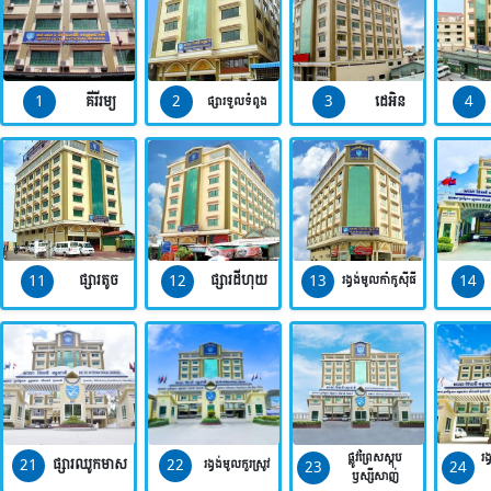
1
2
3
4
គីរីរម្យ
ដេអិន
ផ្សារទួលទំពូង
11
12
13
14
ផ្សារតូច
ផ្សារដីហុយ
រង្វង់មូលកាំកូស៊ីធី
ផ្លូវព្រៃសស្តុប
រង
21
22
ផ្សារឈូកមាស
23
24
រង្វង់មូលកួរស្រូវ
ឫស្សីសាញ់