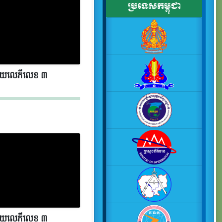
ប្រទេសកម្ពុជា
័យលេភីលេខ​​ ៣
័យលេភីលេខ​​ ៣