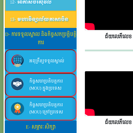
12- អាកាសចរស៊ីវិល
13- មហាវិទ្យាល័យភាសាចិន
D- ការទទួលស្គាល និងកិច្ចសកប្រត្តិបត្តិ
ជ័យលេភីលេខ​​
ការ
អនុក្រឹត្យទទួលស្គាល់
កិច្ចសហប្រតិបត្តការ
(MOU) ក្នុងប្រទេស
កិច្ចសហប្រតិបត្តការ
(MOU) ក្រៅប្រទេស
ជ័យលេភីលេខ​​
E- សម្ភារៈសិក្សា