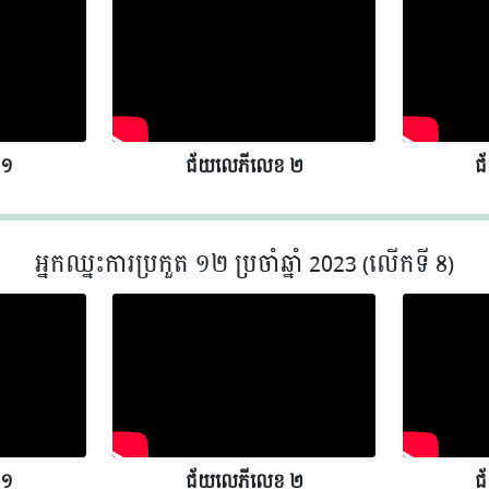
 ១
ជ័យលេភីលេខ​​ ២
ជ
អ្នកឈ្នះការប្រកួត ១២ ប្រចាំឆ្នាំ 2023 (លើកទី 8)
 ១
ជ័យលេភីលេខ​​ ២
ជ