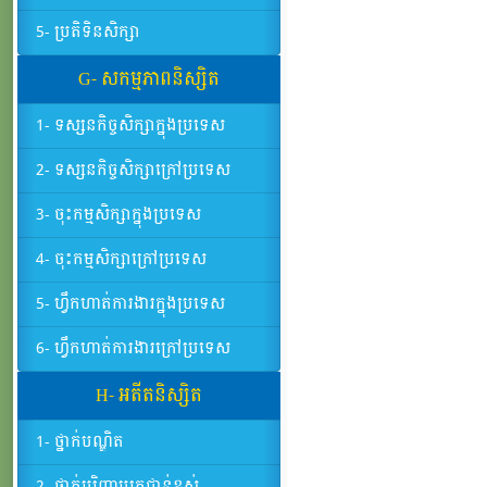
5- ប្រតិទិនសិក្សា
G- សកម្មភាពនិស្សិត
1- ទស្សនកិច្ចសិក្សាក្នុងប្រទេស
2- ទស្សនកិច្ចសិក្សាក្រៅប្រទេស
3- ចុះកម្មសិក្សាក្នុងប្រទេស
4- ចុះកម្មសិក្សាក្រៅប្រទេស
5- ហ្វឹកហាត់ការងារក្នុងប្រទេស
6- ហ្វឹកហាត់ការងារក្រៅប្រទេស
H- អតីតនិស្សិត
1- ថ្នាក់បណ្ឌិត
2- ថ្នាក់បរិញ្ញាបត្រជាន់ខ្ពស់