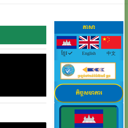
ភាសា
ខ្មែរ
English
中文
កិច្ចសហការ