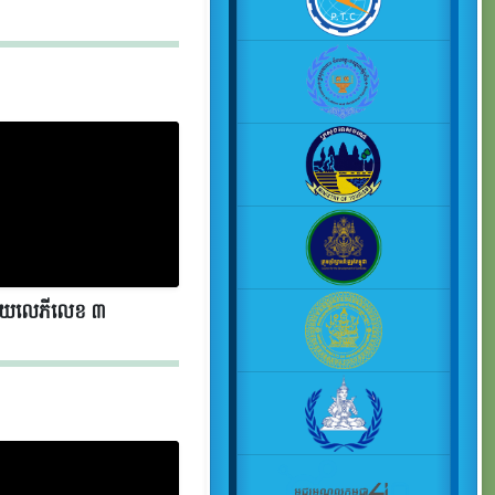
័យលេភីលេខ​​ ៣