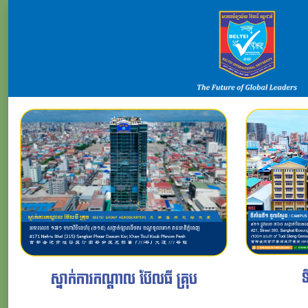
ទ
ស្នាក់ការកណ្តាល ប៊ែលធី គ្រុប