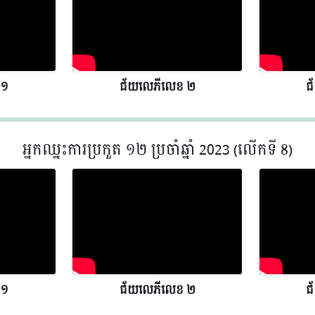
 ១
ជ័យលេភីលេខ​​ ២
ជ
អ្នកឈ្នះការប្រកួត ១២ ប្រចាំឆ្នាំ 2023 (លើកទី 8)
 ១
ជ័យលេភីលេខ​​ ២
ជ