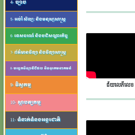
4- ច្បាប់
5- អប់រំ សិល្បៈ និងមនុស្សសាស្ត្រ
6- ទេសចរណ៍ និងបដិសណ្ឋារកិច្ច
7- ព័ត៌មានវិទ្យា និងវិទ្យាសាស្រ្ត
8- បច្ចេកវិទ្យាឌីជីថល និងទូរគមនាគមន៍
ជ័យលេភីលេខ​​
9- វិស្វកម្ម
10- ស្ថាបត្យកម្ម
11- ទំនាក់ទំនងអន្តរជាតិ