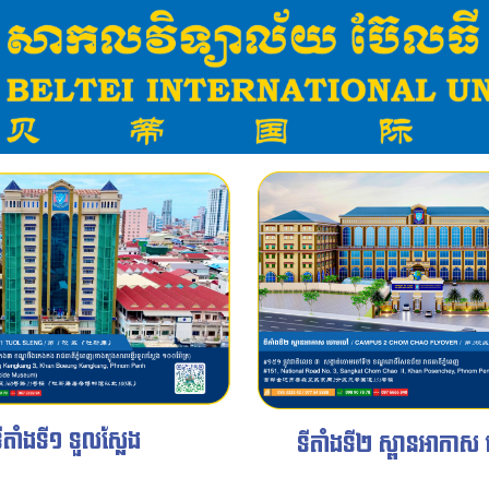
ី​តាំងទី១ ទួលស្លែង
ទី​តាំងទី២ ស្ពានអាកា