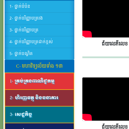
1- ថ្នាក់បំប៉ន
2- ថ្នាក់បរិញ្ញាបត្ររង
3- ថ្នាក់បរិញ្ញាបត្រ
4- ថ្នាក់បរិញ្ញាបត្រជាក់ខ្ពស់
ជ័យលេភីលេខ​​
5- ថ្នាក់បណ្ឌិត
C- មហាវិទ្យល័យទាំង ១៣
1- គ្រប់គ្រងពាណិជ្ជកម្ម
2- ហិរញ្ញវត្ថុ និងធនាគារ
3- សេដ្ឋកិច្ច
ជ័យលេភីលេខ​​