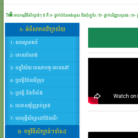
ម្មវិធីសិក្សាធំៗ ៥ គឺ
១- ថ្នាក់បំប៉នអង់គ្លេស និងកុំព្យូទ័រ | ២- ថ្នាក់បរិញ្ញាបត្ររង | ៣- ថ្នាក់បរិញ្ញាបត្
A- អំពីសាកលវិទ្យាល័យ
1- សារស្វាគមន៍
2- គោលបំណង
3- ចក្ខុវិស័យ បេសកកម្ម គោលដៅ
4- ប្រវត្តិប៊ែលធីគ្រុប
5- ប្រវត្តិ និងទីតាំង
6- រចនាសម្ព័ន្ធគ្រប់គ្រង
7- ហេតុអ្វីសិក្សានៅប៊ែលធី?
B- កម្មវិធីសិក្សាធំៗទាំង៥