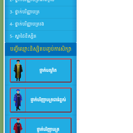
3- ថ្នាក់បរិញ្ញាបត្រ
4- ថ្នាក់បរិញ្ញាបត្ររង
5- ស្នាដៃនិស្សិត
បញ្ចីឈ្មោះនិស្សិតបញ្ចប់ការសិក្សា
ថ្នាក់បណ្ឌិត
ថ្នាក់បរិញ្ញាបត្រជាន់ខ្ពស់
ថ្នាក់បរិញ្ញាបត្រ