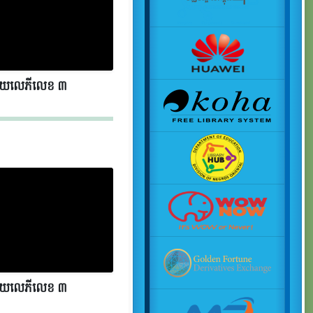
័យលេភីលេខ​​ ៣
័យលេភីលេខ​​ ៣