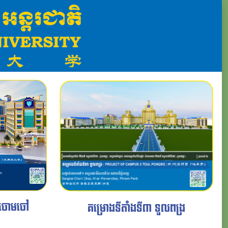
ស ចោមចៅ
គម្រោងទី​តាំងទី៣ ទួលពង្រ