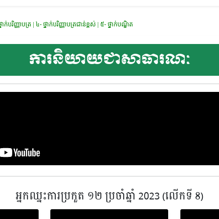
រ | ៤- ថ្នាក់បរិញ្ញាបត្រជាន់ខ្ពស់ | ៥- ថ្នាក់បណ្ឌិត
ការនិយាយជាសាធារណៈ
អ្នកឈ្នះការប្រកួត ១២ ប្រចាំឆ្នាំ 2023 (លើកទី 8)