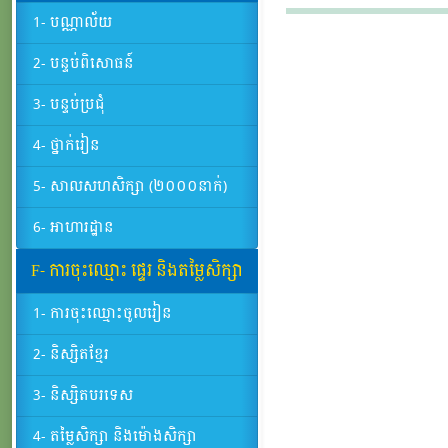
1- បណ្ណាល័យ
2- បន្ទប់ពិសោធន៍
3- បន្ទប់ប្រជុំ
4- ថ្នាក់រៀន
5- សាលសហសិក្សា (២០០០នាក់)
6- អាហារដ្ឋាន
F- ការចុះឈ្មោះ ផ្ទេរ និងតម្លៃសិក្សា
1- ការចុះឈ្មោះចូលរៀន
2- និស្សិតខ្មែរ
3- និស្សិតបរទេស
4- តម្លៃសិក្សា និងម៉ោងសិក្សា