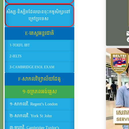
សិស្ស-និស្សិតដែលបានចុះកម្មសិក្សានៅ
ក្រៅប្រទេស
E-តេស្តអន្តរជាតិ
1-TOEFL IBT
2-IELTS
3-CAMBRIDGE ESOL EXAM
F-សាកលវិទ្យាល័យដែគូ
១-ចក្រភពអង់គ្លេស
១-សាកលវិ. Regent's London
២-សាកលវិ. York St John
៣-មហាវិ. Cambridge Tuylor's