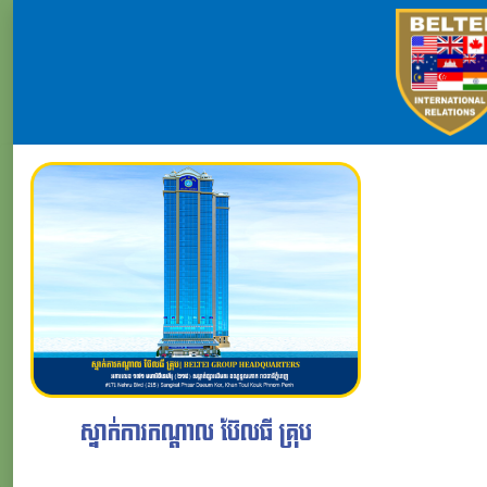
ស្នាក់ការកណ្តាល ប៊ែលធី គ្រុប