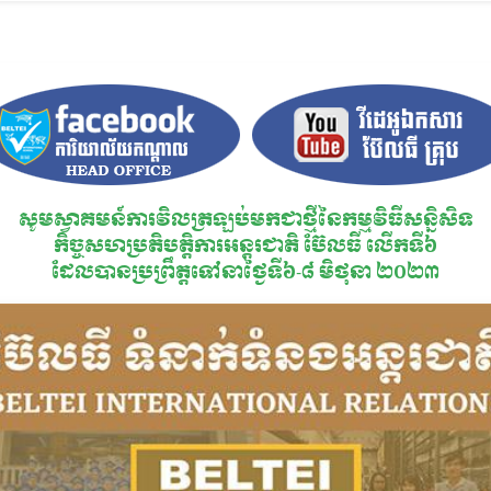
សូមស្វាគមន៍ការវិលត្រឡប់មកជាថ្មីនៃកម្មវិធីសន្និសិទ
កិច្ចសហប្រតិបតិ្តការអន្តរជាតិ ប៊ែលធី លើកទី៦
ដែលបានប្រព្រឹត្តទៅនាថ្ងៃទី៦-៨ មិថុនា ២០២៣