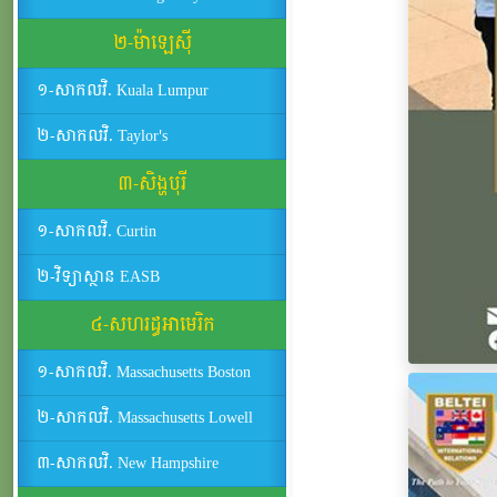
២-ម៉ាឡេស៊ី
១-សាកលវិ. Kuala Lumpur
២-សាកលវិ. Taylor's
៣-សិង្ហបុរី
១-សាកលវិ. Curtin
២-វិទ្យាស្ថាន EASB
៤-សហរដ្ធអាមេរិក
១-សាកលវិ. Massachusetts Boston
២-សាកលវិ. Massachusetts Lowell
៣-សាកលវិ. New Hampshire