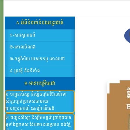
A-អំពីទំនាក់ទំនងអន្តរជាតិ
១-សារស្វាគមន៍
២-គោលបំណង
៣-ចក្ខុវិស័យ បេសកកម្ម គោលដៅ
៤-ប្រវត្តិ និងទីតាំង
B-មានបម្រើសេវា
១-បញ្ជូនសិស្ស-និស្សិតពូកែប៊ែលធីទៅ
សិក្សាក្រៅប្រទេសតាមរយៈ
អាហារូបករណ៍ ឩកញ៉ា លីឆេង
២-បញ្ជូនសិស្ស-និស្សិតកម្ពុជាគ្រប់ប្រភេទ
ទូទាំងប្រទេស ដែលមានលទ្ឌភាព បង់ថ្លៃ