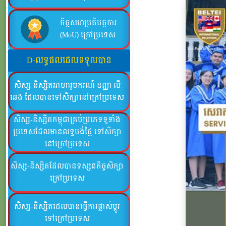
កិច្ចសហប្រតិបត្តការ
(MoU) ក្រៅប្រទេស
D-លទ្ធផលដេលទទួលបាន
សិស្ស-និស្សិតអាហារូបករណ៍ ឧញ្ញា លី
ឆេង ដែលបានទៅសិក្សានៅក្រៅប្រទេស
សិស្ស-និស្សិតកម្ពុជាគ្រប់ប្រភេទទូទាំង
ប្រទេសដែលមានលទ្ធបង់ថ្លៃ ទៅសិក្សា
នៅក្រៅប្រទេស
សិស្ស-និស្សិតដែលបានទស្សនកិច្ចសិក្សា
ក្រៅប្រទេស
សិស្ស-និស្សិតដេលបានធ្វើការផ្លាស់ប្ដូរ
ទៅក្រៅប្រទេស