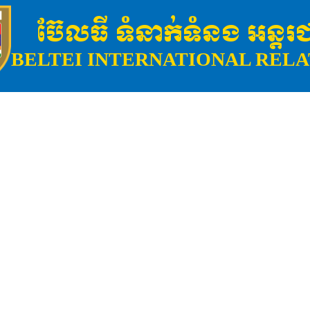
ប៊ែលធី ទំនាក់ទំនង អន្តរជ
BELTEI INTERNATIONAL RELA