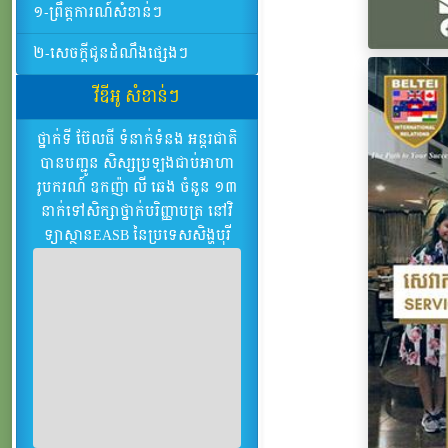
១-ព្រឹត្តការណ៍សំខាន់ៗ
២-សេចក្ដីជូនដំណឹងផ្សេងៗ
វីឌីអូ សំខាន់ៗ
ថ្នាក់ទី ប៊ែល​ធី​ ទំ​នាក់​ទំ​នង​ អន្តរ​ជាតិ​
បាន​បញ្ជូន​ សិស្ស​ប្រ​ឡង​ជាប់​អា​ហា​
រូប​ករណ៍​ ឧក​ញ៉ា​ លី​ ឆេង​ ចំ​នួន​ ១៣​
នាក់​ទៅ​សិក្សា​ថ្នាក់​បរិ​ញ្ញា​បត្រ​ នៅ​វិ​
ទ្យា​ស្ថាន​EASB ​នៃ​ប្រ​ទេស​សិង្ហ​បុ​រី