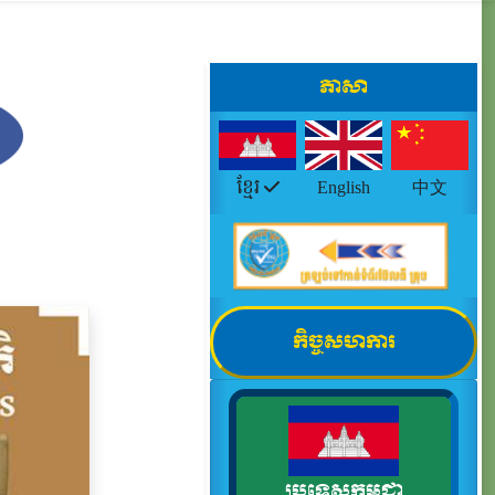
ភាសា
ខ្មែរ
English
中文
កិច្ចសហការ
ប្រទេសកម្ពុជា