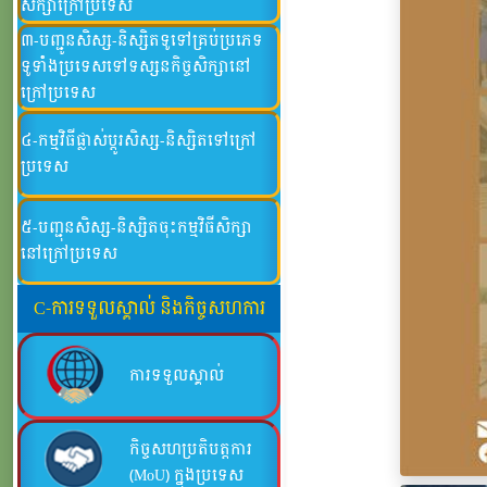
សិក្សាក្រៅប្រទេស
៣-បញ្ជូនសិស្ស-និស្សិតទូទៅគ្រប់ប្រភេទ
ទូទាំំងប្រទេសទៅទស្សនកិច្ចសិក្សានៅ
ក្រៅប្រទេស
៤-កម្មវិធីផ្លាស់ប្តូរសិស្ស-និស្សិតទៅក្រៅ
ប្រទេស
៥-បញ្ជុនសិស្ស-និស្សិតចុះកម្មវិធីសិក្សា
នៅក្រៅប្រទេស
C-ការទទួលស្គាល់ និងកិច្ចសហការ
ការទទួលស្គាល់
កិច្ចសហប្រតិបត្តការ
(MoU) ក្នុងប្រទេស