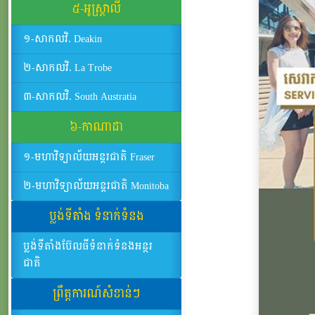
៥-អូស្ដ្រាលី
១-សាកលវិ. Deakin
២-សាកលវិ. La Trobe
៣-សាកលវិ. South Austratia
៦-កាណាដា
១-មហាវិទ្យាល័យអន្តរជាតិ Fraser
២-មហាវិទ្យាល័យអន្តរជាតិ Monitoba
ប្លង់ទីតាំង ទំនាក់ទំនង
ប្លង់ទីតាំងប៊ែលធីទំនាក់ទំនងអន្ថរ
ជាតិ
ព្រឹត្តការណ៍សំខាន់ៗ