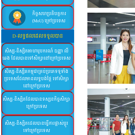
កិច្ចសហប្រតិបត្តការ
(MoU) ក្រៅប្រទេស
D-លទ្ធផលដេលទទួលបាន
សិស្ស-និស្សិតអាហារូបករណ៍ ឧញ្ញា លី
ឆេង ដែលបានទៅសិក្សានៅក្រៅប្រទេស
សិស្ស-និស្សិតកម្ពុជាគ្រប់ប្រភេទទូទាំង
ប្រទេសដែលមានលទ្ធបង់ថ្លៃ ទៅសិក្សា
នៅក្រៅប្រទេស
សិស្ស-និស្សិតដែលបានទស្សនកិច្ចសិក្សា
ក្រៅប្រទេស
សិស្ស-និស្សិតដេលបានធ្វើការផ្លាស់ប្ដូរ
ទៅក្រៅប្រទេស