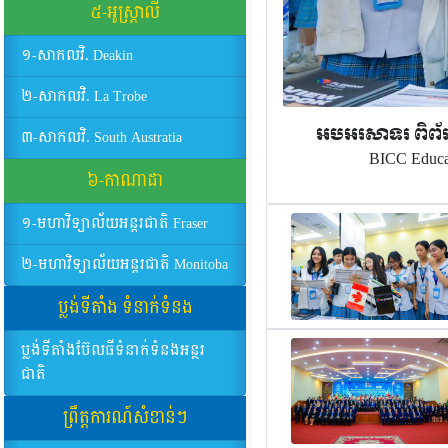
៥-អូស្ដ្រាលី
១-សាកលវិ. Deakin
២-សាកលវិ. La Trobe
អបអរសាទរ ពិព័រណ៍
៣-សាកលវិ. South Austratia
BICC Educ
៦-កាណាដា
១-មហាវិទ្យាល័យអន្តរជាតិ Fraser
២-មហាវិទ្យាល័យអន្តរជាតិ Monitoba
ប្លង់ទីតាំង ទំនាក់ទំនង
ប្លង់ទីតាំងប៊ែលធីទំនាក់ទំនងអន្ថរ
ជាតិ
ព្រឹត្តការណ៍សំខាន់ៗ