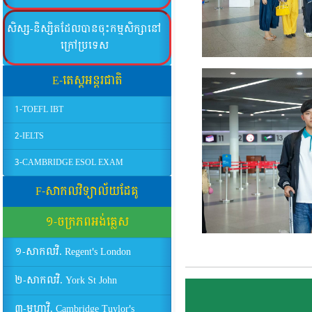
សិស្ស-និស្សិតដែលបានចុះកម្មសិក្សានៅ
ក្រៅប្រទេស
E-តេស្តអន្តរជាតិ
1-TOEFL IBT
2-IELTS
3-CAMBRIDGE ESOL EXAM
F-សាកលវិទ្យាល័យដែគូ
១-ចក្រភពអង់គ្លេស
១-សាកលវិ. Regent's London
២-សាកលវិ. York St John
៣-មហាវិ. Cambridge Tuylor's