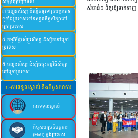
សិក្សាក្រៅប្រទេស
សំខាន់ៗ ដ៏គួរឱ្យទាក់ទា
៣-បញ្ជូនសិស្ស-និស្សិតទូទៅគ្រប់ប្រភេទ
ទូទាំំងប្រទេសទៅទស្សនកិច្ចសិក្សានៅ
ក្រៅប្រទេស
៤-កម្មវិធីផ្លាស់ប្តូរសិស្ស-និស្សិតទៅក្រៅ
ប្រទេស
៥-បញ្ជុនសិស្ស-និស្សិតចុះកម្មវិធីសិក្សា
នៅក្រៅប្រទេស
C-ការទទួលស្គាល់ និងកិច្ចសហការ
ការទទួលស្គាល់
កិច្ចសហប្រតិបត្តការ
(MoU) ក្នុងប្រទេស