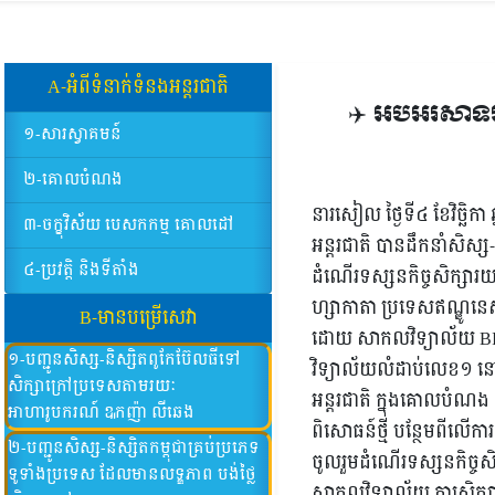
A-អំពីទំនាក់ទំនងអន្តរជាតិ
✈️ អបអរសាទរ 
១-សារស្វាគមន៍
២-គោលបំណង
នារសៀល ថ្ងៃទី៤ ខែវិច្ឆិក
៣-ចក្ខុវិស័យ បេសកកម្ម គោលដៅ
អន្តរជាតិ បានដឹកនាំសិស្ស-
៤-ប្រវត្តិ និងទីតាំង
ដំណើរទស្សនកិច្ចសិក្សារយ
ហ្សាកាតា ប្រទេសឥណ្ឌូនេស
B-មានបម្រើសេវា
ដោយ សាកលវិទ្យាល័យ BI
១-បញ្ជូនសិស្ស-និស្សិតពូកែប៊ែលធីទៅ
វិទ្យាល័យលំដាប់លេខ១ នៅប្
សិក្សាក្រៅប្រទេសតាមរយៈ
អន្តរជាតិ ក្នុងគោលបំណង 
អាហារូបករណ៍ ឩកញ៉ា លីឆេង
ពិសោធន៍ថ្មី បន្ថែមពីលើកា
២-បញ្ជូនសិស្ស-និស្សិតកម្ពុជាគ្រប់ប្រភេទ
ចូលរួមដំណើរទស្សនកិច្ចសិ
ទូទាំងប្រទេស ដែលមានលទ្ឌភាព បង់ថ្លៃ
សាកលវិទ្យាល័យ ការសិក្ស