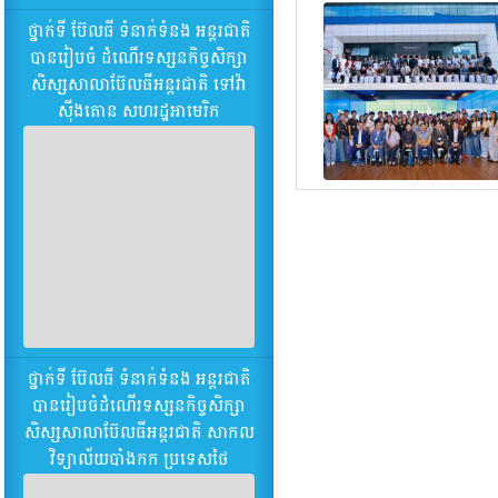
ថ្នាក់ទី ប៊ែល​ធី​ ទំ​នាក់​ទំ​នង​ អន្តរ​ជាតិ​
បាន​រៀប​ចំ​ ដំ​ណើរ​ទស្សន​កិច្ច​សិក្សា​
សិស្ស​សា​លា​ប៊ែលធី​អន្តរ​ជាតិ​ ទៅ​វ៉ា​
ស៊ីង​តោន ​សហ​រដ្ឋ​អា​មេ​រិក
ថ្នាក់ទី ប៊ែល​ធី​ ទំ​នាក់​ទំ​នង​ អន្តរ​ជាតិ​
បាន​រៀប​ចំ​ដំ​ណើរ​ទស្សន​កិច្ច​សិក្សា​
សិស្ស​សា​លា​ប៊ែល​ធី​អន្តរ​ជាតិ​ សា​កល​
វិ​ទ្យា​ល័យ​បាំង​កក​ ប្រ​ទេស​ថៃ