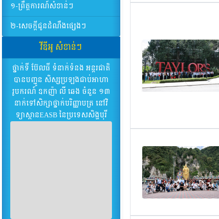
១-ព្រឹត្តការណ៍សំខាន់ៗ
២-សេចក្ដីជូនដំណឹងផ្សេងៗ
វីឌីអូ សំខាន់ៗ
ថ្នាក់ទី ប៊ែល​ធី​ ទំ​នាក់​ទំ​នង​ អន្តរ​ជាតិ​
បាន​បញ្ជូន​ សិស្ស​ប្រ​ឡង​ជាប់​អា​ហា​
រូប​ករណ៍​ ឧក​ញ៉ា​ លី​ ឆេង​ ចំ​នួន​ ១៣​
នាក់​ទៅ​សិក្សា​ថ្នាក់​បរិ​ញ្ញា​បត្រ​ នៅ​វិ​
ទ្យា​ស្ថាន​EASB ​នៃ​ប្រ​ទេស​សិង្ហ​បុ​រី