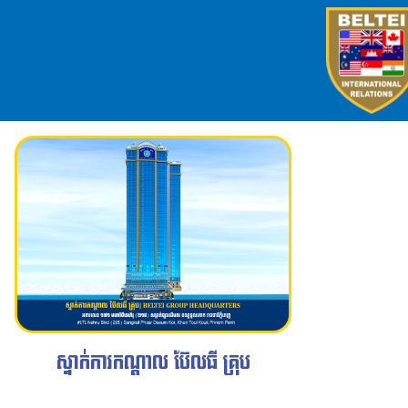
ស្នាក់ការកណ្តាល ប៊ែលធី គ្រុប