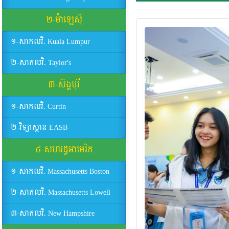
២-ម៉ាឡេស៊ី
១-សាកលវិ. Kuala Lumpur
២-សាកលវិ. Taylor's
៣-សិង្ហបុរី
១-សាកលវិ. Curtin
២-វិទ្យាស្ថាន EASB
៤-សហរដ្ធអាមេរិក
១-សាកលវិ. Massachusetts Boston
២-សាកលវិ. Massachusetts Lowell
៣-សាកលវិ. New Hampshire